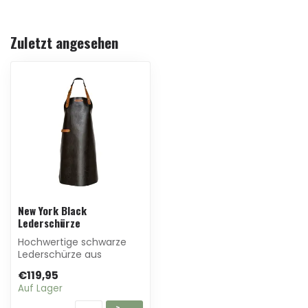
Zuletzt angesehen
New York Black
Lederschürze
Hochwertige schwarze
Lederschürze aus
geschmeidigem
€119,95
Büffelleder für Grill, Braai...
Auf Lager