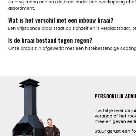
Ja — wij raden aan om de braai onder een overkapping of afd
assortiment
.
Wat is het verschil met een inbouw braai?
Een vrijstaande braai staat op zichzelf en is verplaatsbaar, t
Is de braai bestand tegen regen?
Onze braais zijn afgewerkt met een hittebestendige coating, 
PERSOONLIJK ADVI
Twijfel je over de j
veranda of het ro
mee en geven eerlij
Stuur gerust een f