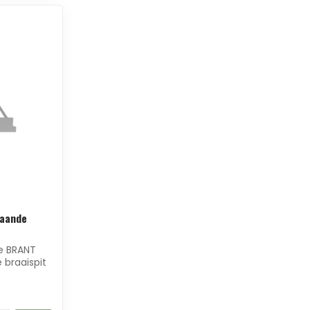
taande
de BRANT
 braaispit