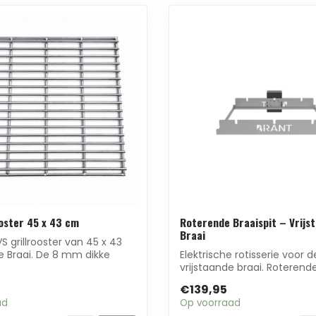
ooster 45 x 43 cm
Roterende Braaispit – Vrijs
Braai
S grillrooster van 45 x 43
 Braai. De 8 mm dikke
Elektrische rotisserie voor 
.
vrijstaande braai. Roterende
op 2...
€139,95
ad
Op voorraad