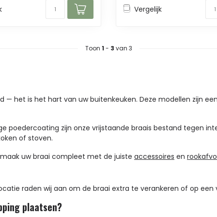
k
Vergelijk
Toon
1
-
3
van 3
d — het is het hart van uw buitenkeuken. Deze modellen zijn ee
e poedercoating zijn onze vrijstaande braais bestand tegen int
koken of stoven.
en maak uw braai compleet met de juiste
accessoires
en
rookafvo
locatie raden wij aan om de braai extra te verankeren of op een 
pping plaatsen?