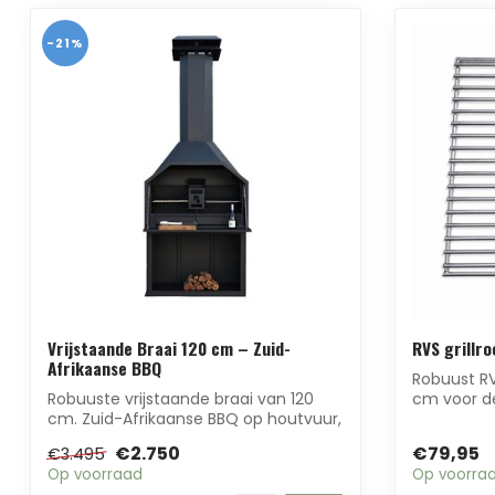
-21%
Vrijstaande Braai 120 cm – Zuid-
RVS grillr
Afrikaanse BBQ
Robuust RV
Robuuste vrijstaande braai van 120
cm voor de
cm. Zuid-Afrikaanse BBQ op houtvuur,
spijlen en ..
ontworpe...
€2.750
€79,95
€3.495
Op voorraad
Op voorra