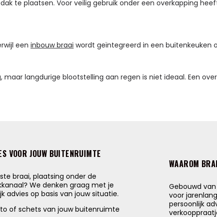
ak te plaatsen. Voor veilig gebruik onder een overkapping heeft
erwijl een
inbouw braai
wordt geïntegreerd in een buitenkeuken 
maar langdurige blootstelling aan regen is niet ideaal. Een over
ES VOOR JOUW BUITENRUIMTE
WAAROM BRA
uiste braai, plaatsing onder de
okkanaal? We denken graag met je
Gebouwd van d
k advies op basis van jouw situatie.
voor jarenlan
persoonlijk ad
oto of schets van jouw buitenruimte
verkooppraatj