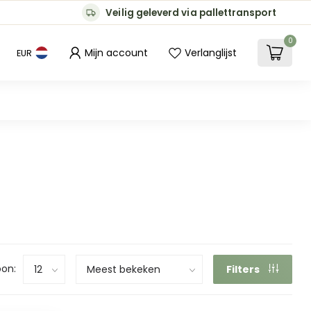
Veilig geleverd via pallettransport
0
Mijn account
Verlanglijst
EUR
on:
Filters