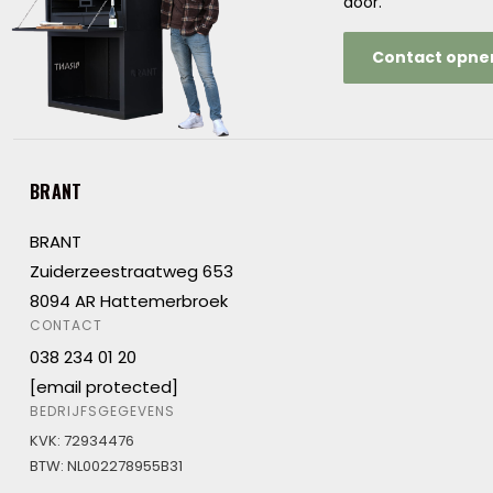
door.
Contact opn
BRANT
BRANT
Zuiderzeestraatweg 653
8094 AR Hattemerbroek
CONTACT
038 234 01 20
[email protected]
BEDRIJFSGEGEVENS
KVK: 72934476
BTW: NL002278955B31