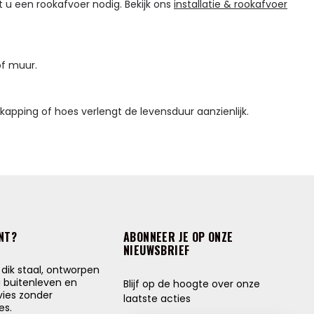
 u een rookafvoer nodig. Bekijk ons
installatie & rookafvoer
of muur.
kapping of hoes verlengt de levensduur aanzienlijk.
NT?
ABONNEER JE OP ONZE
NIEUWSBRIEF
ik staal, ontworpen
g buitenleven en
Blijf op de hoogte over onze
vies zonder
laatste acties
es.