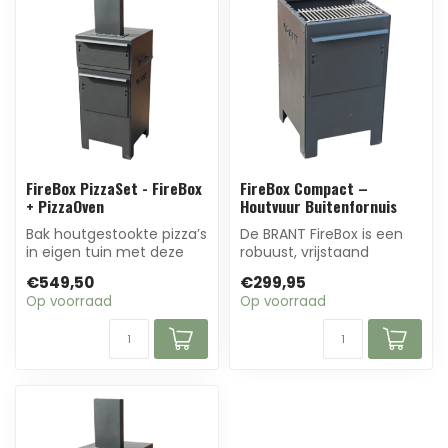
FireBox PizzaSet - FireBox
FireBox Compact –
+ PizzaOven
Houtvuur Buitenfornuis
Bak houtgestookte pizza’s
De BRANT FireBox is een
in eigen tuin met deze
robuust, vrijstaand
complete set. De BRANT
vuurblok van dik staal.
€549,50
€299,95
FireBox ...
Ontworpen in...
Op voorraad
Op voorraad