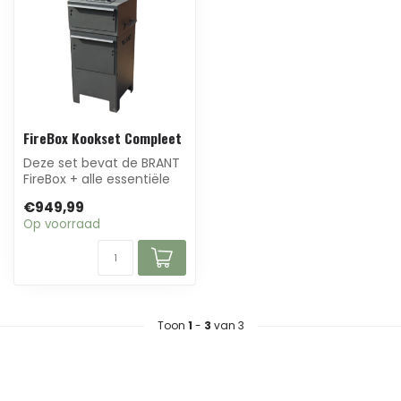
FireBox Kookset Compleet
Deze set bevat de BRANT
FireBox + alle essentiële
accessoires: van
€949,99
werkplateau t...
Op voorraad
Toon
1
-
3
van 3