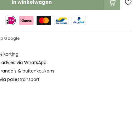
In winkelwagen
op Google
% korting
jk advies via WhatsApp
eranda’s & buitenkeukens
 via pallettransport