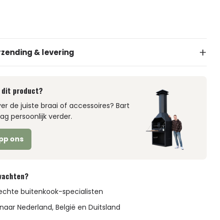
rzending & levering
 dit product?
over de juiste braai of accessoires? Bart
aag persoonlijk verder.
pp ons
rwachten?
echte buitenkook-specialisten
naar Nederland, België en Duitsland