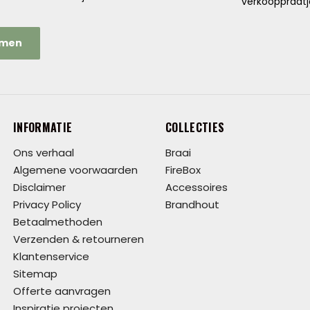
verkooppraatj
emen
INFORMATIE
COLLECTIES
Ons verhaal
Braai
Algemene voorwaarden
FireBox
Disclaimer
Accessoires
Privacy Policy
Brandhout
Betaalmethoden
Verzenden & retourneren
Klantenservice
Sitemap
Offerte aanvragen
Inspiratie projecten