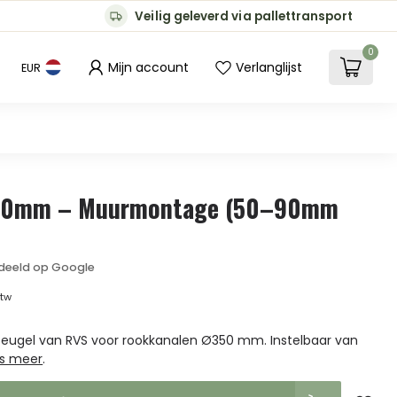
Veilig geleverd via pallettransport
0
Mijn account
Verlanglijst
EUR
50mm – Muurmontage (50–90mm
deeld op Google
btw
eugel van RVS voor rookkanalen Ø350 mm. Instelbaar van
s meer
.