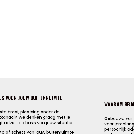
ES VOOR JOUW BUITENRUIMTE
WAAROM BRA
uiste braai, plaatsing onder de
okkanaal? We denken graag met je
Gebouwd van d
k advies op basis van jouw situatie.
voor jarenlan
persoonlijk ad
oto of schets van jouw buitenruimte