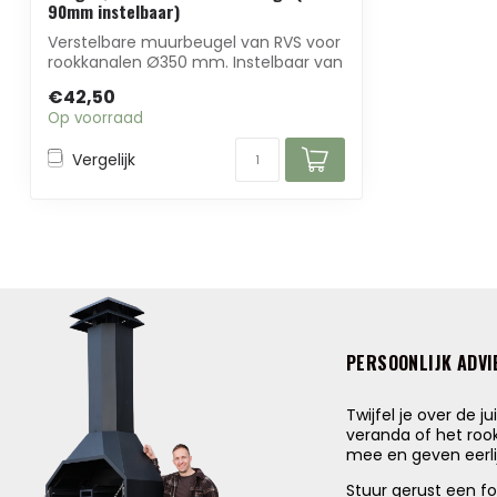
90mm instelbaar)
Verstelbare muurbeugel van RVS voor
rookkanalen Ø350 mm. Instelbaar van
50 tot 9...
€42,50
Op voorraad
Vergelijk
PERSOONLIJK ADVI
Twijfel je over de j
veranda of het ro
mee en geven eerlij
Stuur gerust een f