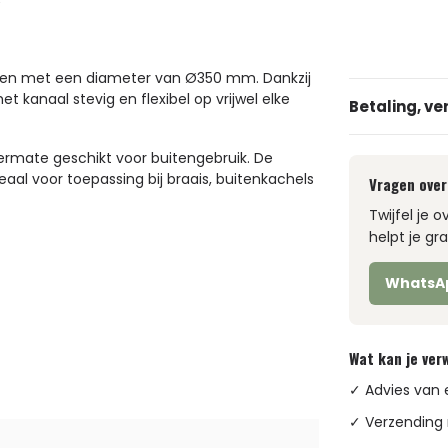
alen met een diameter van Ø350 mm. Dankzij
kanaal stevig en flexibel op vrijwel elke
Betaling, ve
termate geschikt voor buitengebruik. De
aal voor toepassing bij braais, buitenkachels
Vragen over
Twijfel je 
helpt je gr
WhatsA
Wat kan je ve
✓ Advies van 
✓ Verzending 