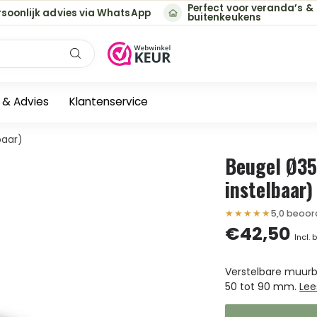
Perfect voor veranda’s &
rsoonlijk advies via WhatsApp
buitenkeukens
e & Advies
Klantenservice
aar)
Beugel Ø3
instelbaar)
★★★★★
5,0 beoor
€42,50
Incl. 
Verstelbare muurb
50 tot 90 mm.
Lee