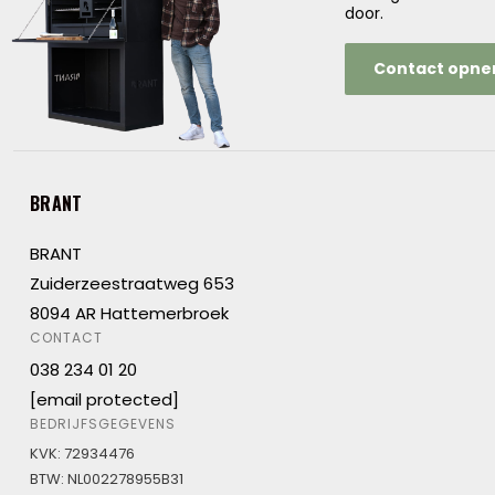
door.
Contact opn
BRANT
BRANT
Zuiderzeestraatweg 653
8094 AR Hattemerbroek
CONTACT
038 234 01 20
[email protected]
BEDRIJFSGEGEVENS
KVK: 72934476
BTW: NL002278955B31