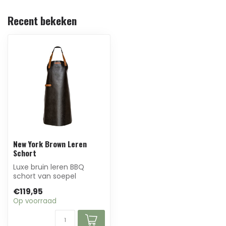
Recent bekeken
New York Brown Leren
Schort
Luxe bruin leren BBQ
schort van soepel
buffelleer, handgemaakt
€119,95
in Nederland. Per...
Op voorraad